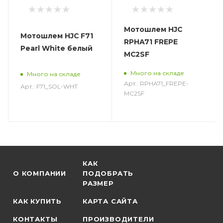
Мотошлем HJC
Мотошлем HJC F71
RPHA71 FREPE
Pearl White белый
MC2SF
Много на складе
Много на складе
Арт.: RPHA71_FREPE-
Арт.: F71_SOL-WHT
MC2SF
КАК
О КОМПАНИИ
ПОДОБРАТЬ
РАЗМЕР
КАК КУПИТЬ
КАРТА САЙТА
КОНТАКТЫ
ПРОИЗВОДИТЕЛИ