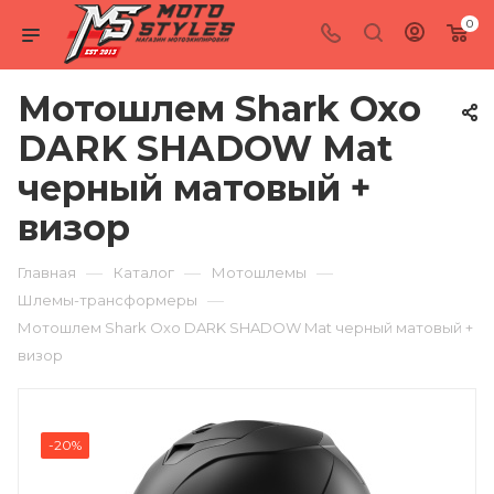
0
Мотошлем Shark Oxo
DARK SHADOW Mat
черный матовый +
визор
—
—
—
Главная
Каталог
Мотошлемы
—
Шлемы-трансформеры
Мотошлем Shark Oxo DARK SHADOW Mat черный матовый +
визор
-20%